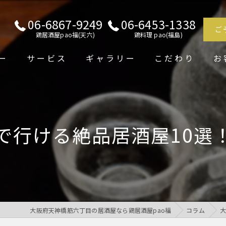
06-6867-9249
06-6453-1338
ご
鶏居酒屋pao福(天六)
鶏料理 pao(福島)
ー
サービス
ギャラリー
こだわり
お
で行ける絶品居酒屋10選
大阪府天神橋筋六丁目の居酒屋なら鶏居酒屋pao福
コラム
大