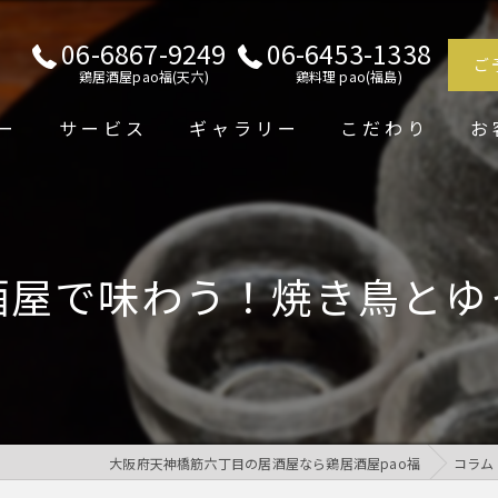
06-6867-9249
06-6453-1338
ご
鶏居酒屋pao福(天六)
鶏料理 pao(福島)
ー
サービス
ギャラリー
こだわり
お
酒屋で味わう！焼き鳥とゆ
大阪府天神橋筋六丁目の居酒屋なら鶏居酒屋pao福
コラム