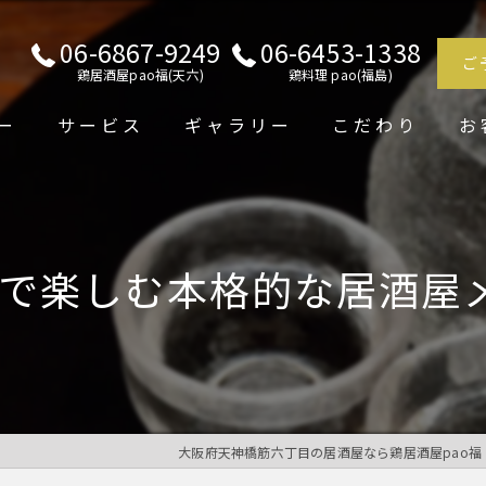
06-6867-9249
06-6453-1338
ご
鶏居酒屋pao福(天六)
鶏料理 pao(福島)
ー
サービス
ギャラリー
こだわり
お
で楽しむ本格的な居酒屋
大阪府天神橋筋六丁目の居酒屋なら鶏居酒屋pao福