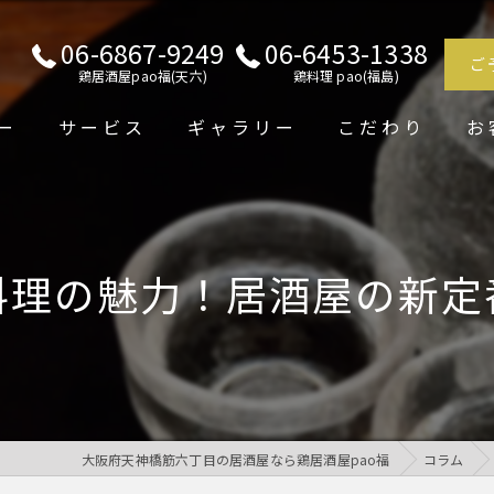
06-6867-9249
06-6453-1338
ご
鶏居酒屋pao福(天六)
鶏料理 pao(福島)
ー
サービス
ギャラリー
こだわり
お
料理の魅力！居酒屋の新定
大阪府天神橋筋六丁目の居酒屋なら鶏居酒屋pao福
コラム