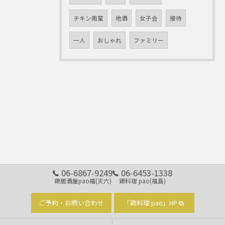
チキン南蛮
地酒
女子会
接待
一人
おしゃれ
ファミリー
06-6867-9249
06-6453-1338
鶏居酒屋pao福(天六)
鶏料理 pao(福島)
ご予約・お問い合わせ
「鶏料理 pao」HP