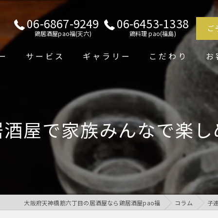
06-6867-9249
06-6453-1338
ご
鶏居酒屋pao福(天六)
鶏料理 pao(福島)
ー
サービス
ギャラリー
こだわり
お
居酒屋で家族みんなで楽し
大阪府天神橋筋六丁目の居酒屋なら鶏居酒屋pao福
コラム
子